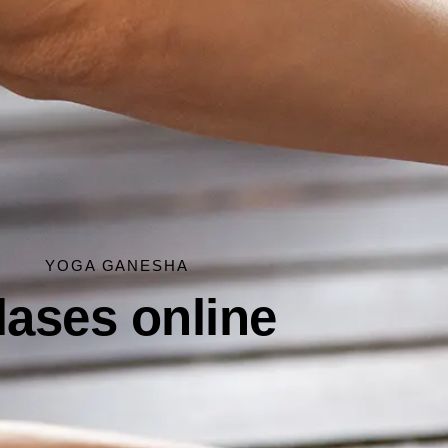
YOGA GANESHA
lases online