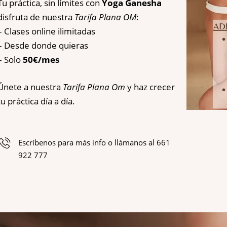
Tu práctica, sin límites con
Yoga Ganesha
disfruta de nuestra
Tarifa Plana OM
:
– Clases online ilimitadas
– Desde donde quieras
– Solo
50€/mes
Únete a nuestra
Tarifa Plana Om
y haz crecer
tu práctica día a día.
Escríbenos para más info o llámanos al 661
922 777